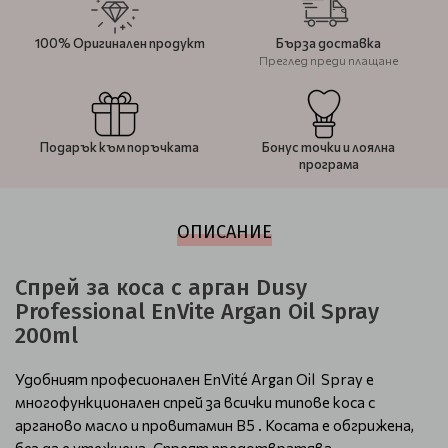
100% Оригинален продукт
Бърза доставка
Преглед преди плащане
Подарък към поръчката
Бонус точки и лоялна
програма
ОПИСАНИЕ
Спрей за коса с арган Dusy
Professional EnVite Argan Oil Spray
200ml
Удобният професионален EnVité Argan Oil Spray е
многофункционален спрей за всички типове коса с
арганово масло и провитамин B5 . Косата е обгрижена,