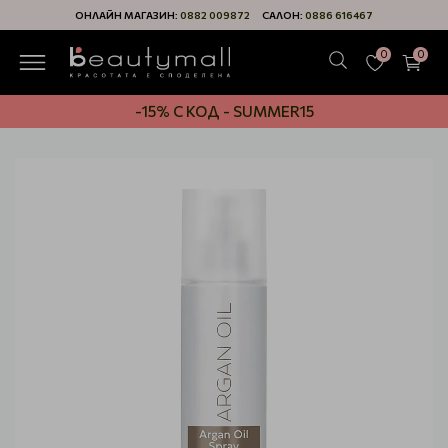
ОНЛАЙН МАГАЗИН:
0882 009872
САЛОН:
0886 616467
0
0
-15% С КОД - SUMMER15