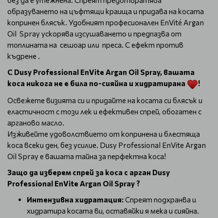
без да е утежнена. Спреят предотвратява
образуването на цъфтящи краища и придава на косата
копринен блясък. Удобният професионален EnVité Argan
Oil Spray ускорява изсушаването и предпазва от
топлината на сешоар или преса. С ефект против
къдрене .
С Dusy Professional EnVite Argan Oil Spray, вашата
коса никога не е била по-сияйна и хидратирана
!
Освежете визията си и придайте на косата си блясък и
еластичност с този лек и ефективен спрей, обогатен с
арганово масло.
Изживейте удоволствието от копринена и блестяща
коса всеки ден, без усилие. Dusy Professional EnVite Argan
Oil Spray е вашата тайна за перфектна коса!
Защо да изберем спрей за коса с арган Dusy
Professional EnVite Argan Oil Spray ?
Интензивна хидратация:
Спреят подхранва и
хидратира косата ви, оставяйки я мека и сияйна.