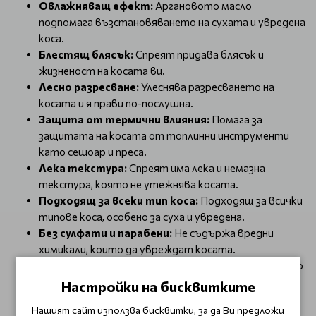
Овлажняващ ефект:
Аргановото масло
подпомага възстановяването на сухата и увредена
коса.
Блестящ блясък:
Спреят придава блясък и
жизненост на косата ви.
Лесно разресване:
Улеснява разресването на
косата и я прави по-послушна.
Защита от термични влияния:
Помага за
защитата на косата от топлинни инструменти
като сешоар и преса.
Лека текстура:
Спреят има лека и немазна
текстура, която не утежнява косата.
Подходящ за всеки тип коса:
Подходящ за всички
типове коса, особено за суха и увредена.
Без сулфати и парабени:
Не съдържа вредни
химикали, които да увреждат косата.
Лесно приложение:
Спреят може да се използва по
всяко време на деня и по всякакъв начин.
Настройки на бисквитките
Разклатете спрея преди употреба.
Нашият сайт използва бисквитки, за да Ви предложи
Нанесете равномерно върху влажна или суха коса.