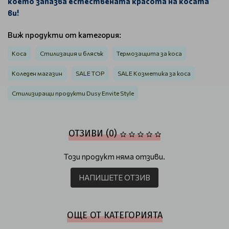
което запазва естествената красота на косата
ви!
Виж продукти от категория:
Коса
Стилизация и блясък
Термозащита за коса
Коледен магазин
SALE TOP
SALE Козметика за коса
Стилизиращи продукти Dusy Envite Style
ОТЗИВИ (0)
Този продукт няма отзиви.
НАПИШЕТЕ ОТЗИВ
ОЩЕ ОТ КАТЕГОРИЯТА