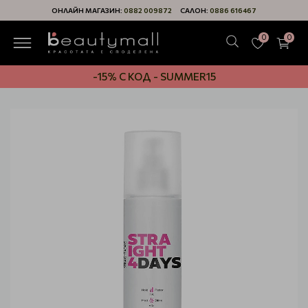
ОНЛАЙН МАГАЗИН:
0882 009872
САЛОН:
0886 616467
0
0
-15% С КОД - SUMMER15