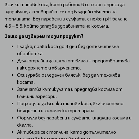
всички типове коса, като работи в синхрон с преса за
изправяне, активирайки се под въздействието на
топлината. Без парабени и сулфати, с нежен pH баланс
4,5 – 5,5, който запазва здравината на косъма.
Защо да изберем този продукт?
Гладка, права коса до 4 дни без допълнителна
обработка.
Дълготрайна защита от влага – предотвратява
накъдрянето и хвърченето.
Осигурява огледален блясък, без да утежнява
косата.
Запечатва кутикулата и предпазва косъма от
външни агресори.
Подходящ за всички типове коса, включително
боядисана и химически третирана.
Формула без парабени и сулфати, щадяща косъма и
скалпа.
Активира се с топлина, като допълнително