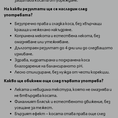
защитава косата от увреждане.
На какви резултати ще се насладим след
употребата?
Безупречно права и гладка коса, без хвърчащи
краища и нежелано накъдряне.
Копринена мекота и естествена лекота, без
омазняване или утежняване.
Дълготраен резултат до 4 дни или до следващото
измиване.
Здрава, хидратирана и подхранена коса
благодарение на балансираното pH.
Лесно стилизиране, без нужда от чести корекции.
Какво ще обикнем още след първата употреба?
Леката и невидима текстура, която не омазнява и
не втвърдява косата.
Финалният блясък и естественото движение, без
усещане за тежест.
Бързият ефект – косата става права още след