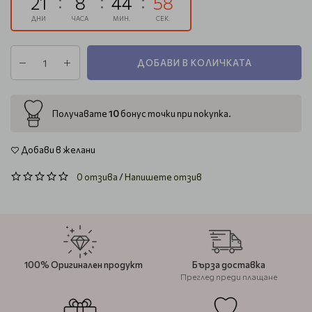
21
8
44
58
ДНИ
ЧАСА
МИН.
СЕК.
ДОБАВИ В КОЛИЧКАТА
10
Получавате
бонус точки при покупка.
Добави в желани
0 отзива
/
Напишете отзив
100% Оригинален продукт
Бърза доставка
Преглед преди плащане