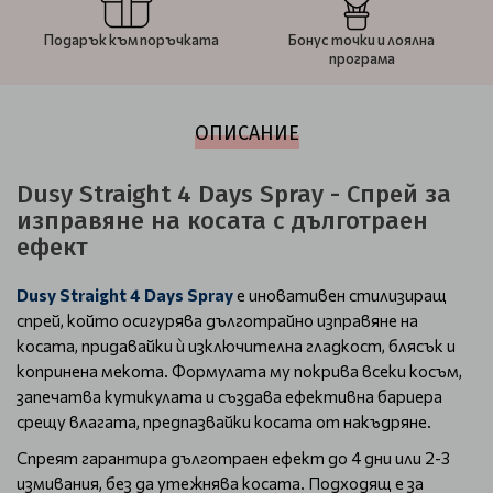
Подарък към поръчката
Бонус точки и лоялна
програма
ОПИСАНИЕ
Dusy Straight 4 Days Spray - Спрей за
изправяне на косата с дълготраен
ефект
Dusy Straight 4 Days Spray
е иновативен стилизиращ
спрей, който осигурява дълготрайно изправяне на
косата, придавайки ѝ изключителна гладкост, блясък и
копринена мекота. Формулата му покрива всеки косъм,
запечатва кутикулата и създава ефективна бариера
срещу влагата, предпазвайки косата от накъдряне.
Спреят гарантира дълготраен ефект до 4 дни или 2-3
измивания, без да утежнява косата. Подходящ е за