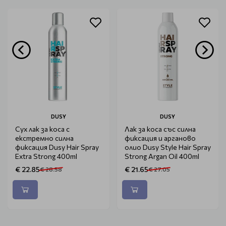
DUSY
DUSY
Сух лак за коса с
Лак за коса със силна
екстремно силна
фиксация и арганово
фиксация Dusy Hair Spray
олио Dusy Style Hair Spray
Extra Strong 400ml
Strong Argan Oil 400ml
€ 22.85
€ 21.65
€ 28.58
€ 27.05