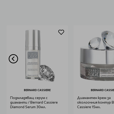
BERNARD CASSIERE
BERNARD CASSI
Подмладяващ серум с
Диамантен крем за
диаманти / Bernard Cassiere
околоочния контур B
Diamond Serum 30мл.
Cassiere 15мл.