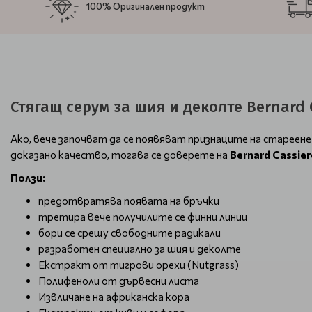
100% Оригинален продукт
Стягащ серум за шия и деколте Bernard C
Ако, вече започват да се появяват признаците на стареене.
доказано качество, тогава се доверете на
Bernard Cassier
Ползи:
предотвратява появата на бръчки
третира вече получилите се финни линии
бори се срещу свободните радикали
разработен специално за шия и деколте
Екстракт от тигрови орехи (Nutgrass)
Полифеноли от дървесни листа
Извличане на африканска кора