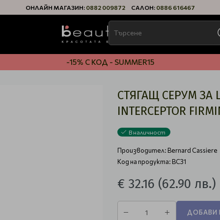
ОНЛАЙН МАГАЗИН:
0882 009872
САЛОН:
0886 616467
-15% С КОД - SUMMER15
СТЯГАЩ СЕРУМ ЗА 
INTERCEPTOR FIRM
В наличност
Производител:
Bernard Cassiere
Код на продукта: BC31
€ 32.16
(62.90 лв.)
ДОБАВИ 