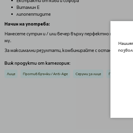
Екстракти от киви и софора
Витамин Е
липопептидите
Начин на употреба:
Нанесете сутрин и / или вечер върху перфектно почистен
му.
Нашият
позвол
За максимални резултати, комбинирайте с останалите п
Виж продукти от категория:
Лице
Против бръчки / Anti-Age
Серуми за лице
Против бръч