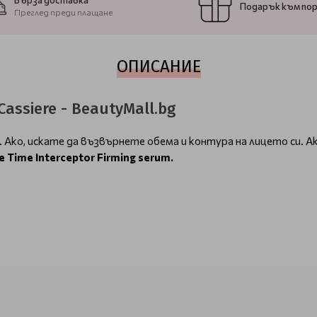
Бърза доставка
Подарък към по
Преглед преди плащане
ОПИСАНИЕ
assiere - BeautyMall.bg
 Ако, искате да възвърнете обема и контура на лицето си. Ак
e Time Interceptor
Firming
serum
.