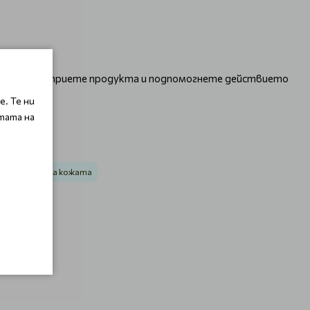
ения за да втриете продукта и подпомогнете действието
. Те ни
тата на
в стареене на кожата