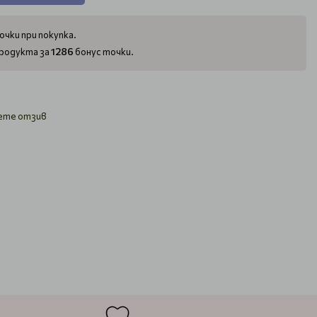
очки при покупка.
1286
родукта за
бонус точки.
ете отзив