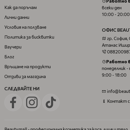
Работно 
Как да поръчам
всеки ден
10:00 - 20:00
Лични данни
Условия на ползване
ОФИС BEAU
Политика за бисквитки
гр. София,
Атанас Ишир
Ваучери
08820098
Блог
Работно 
Връщане на продукти
понеделник -
9:00 - 18:00
Отзиви за магазина
СЛЕДВАЙТЕ НИ
info@beaut
Контакт с
Beautymall - професионална козметика за коса, лице и тяло