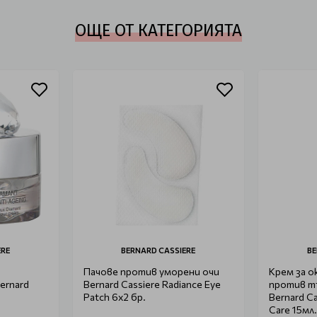
ОЩЕ ОТ КАТЕГОРИЯТА
ERE
BERNARD CASSIERE
BE
Пачове против уморени очи
Крем за 
ernard
Bernard Cassiere Radiance Eye
против тъ
Patch 6x2 бр.
Bernard Ca
Care 15мл