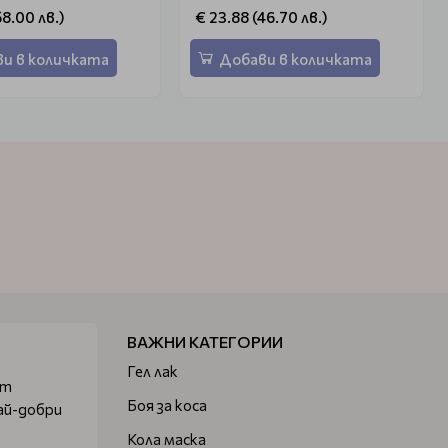
58.00 лв.)
€ 23.88 (46.70 лв.)
и в количката
Добави в количката
ВАЖНИ КАТЕГОРИИ
Гел лак
от
Боя за коса
ай-добри
Кола маска