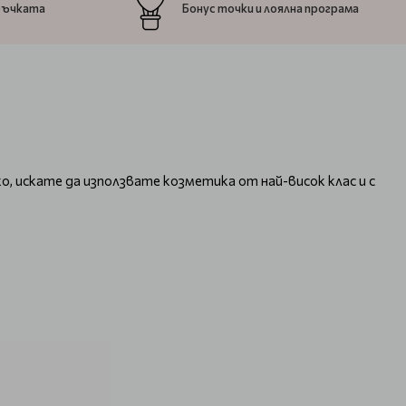
ръчката
Бонус точки и лоялна програма
о, искате да използвате козметика от най-висок клас и с