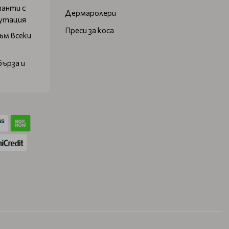
танти с
Дермаролери
путация
Преси за коса
ъм всеки
бърза и