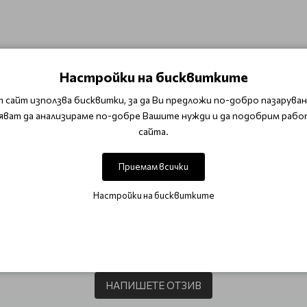
Настройки на бисквитките
а кожа преди крема. Използвайте масажни и повдигащи движ
 сайт използва бисквитки, за да Ви предложи по-добро пазаруване
яват да анализираме по-добре Вашите нужди и да подобрим рабо
родукти от серията
Bernard Cassiere Time Interception
сайта.
Приемам всички
ки
За мазна и акнеична кожа
За суха и чувствителна кожа
Проти
Настройки на бисквитките
ОТЗИВИ (0)
Този продукт няма отзиви.
НАПИШЕТЕ ОТЗИВ