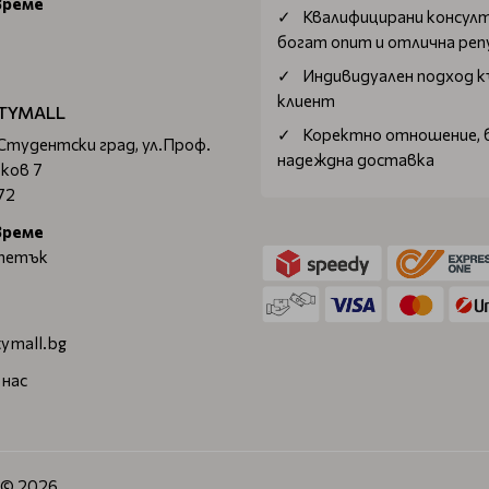
време
Квалифицирани консул
богат опит и отлична ре
Индивидуален подход к
клиент
TYMALL
Коректно отношение, 
 Студентски град, ул.Проф.
надеждна доставка
ков 7
72
време
 петък
ymall.bg
 нас
. © 2026