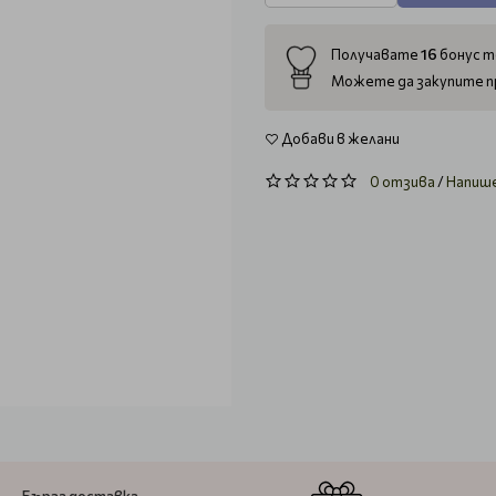
16
Получавате
бонус т
Можете да закупите п
Добави в желани
0 отзива
/
Напиш