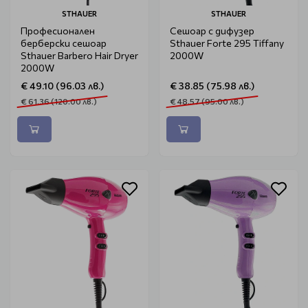
STHAUER
STHAUER
Професионален
Сешоар с дифузер
берберски сешоар
Sthauer Forte 295 Tiffany
Sthauer Barbero Hair Dryer
2000W
2000W
€ 49.10 (96.03 лв.)
€ 38.85 (75.98 лв.)
€ 61.36 (120.00 лв.)
€ 48.57 (95.00 лв.)