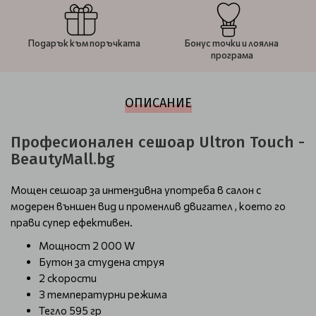
Подарък към поръчката
Бонус точки и лоялна
програма
ОПИСАНИЕ
Професионален сешоар Ultron Touch -
BeautyMall.bg
Мощен сешоар за интензивна употреба в салон с
модерен външен вид и променлив двигател , което го
прави супер ефективен.
Мощност 2 000 W
Бутон за студена струя
2 скорости
З температурни режима
Тегло 595 гр