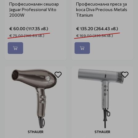
Професионален сешоар
Професионална преса за
Jaguar Professional Vito
коса Diva Precious Metals
2000W
Titanium
€ 60.00 (117.35 лв.)
€ 135.20 (264.43 лв.)
€ 75.00 (146.69 лв.)
€ 169.00 (330.54 лв.)
STHAUER
STHAUER