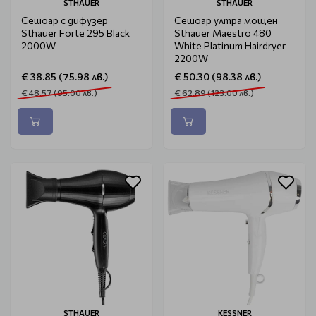
STHAUER
STHAUER
Сешоар с дифузер
Сешоар ултра мощен
Sthauer Forte 295 Black
Sthauer Maestro 480
2000W
White Platinum Hairdryer
2200W
€ 38.85 (75.98 лв.)
€ 50.30 (98.38 лв.)
€ 48.57 (95.00 лв.)
€ 62.89 (123.00 лв.)
STHAUER
KESSNER