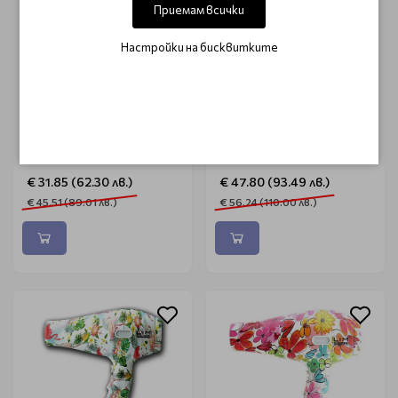
Приемам всички
Настройки на бисквитките
ORIGINAL
LIMHAIR
Професионален сешоар
Професионален
Dreox Hairdryer Red
турмалинов сешоар с
2000W
йонизация LimHair VR 4.0
Cactus 2000W
€ 31.85 (62.30 лв.)
€ 47.80 (93.49 лв.)
€ 45.51 (89.01 лв.)
€ 56.24 (110.00 лв.)