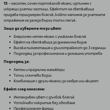
15
– наситен, сочен портокалов нюанс, изпълнен с
искрящи златни частици. Ефектът на светкавица
придава триизмерен блясък, който напомня за златните
отражения на залеза върху топъл пясък.
Защо да изберете този цвят:
Енергичен летен нюанс с уникален блясък
Ефект на светкавица за динамична визия
Висока пигментация и дълготрайност до 3 седмици
Подходящ за професионална и домашна употреба
Подходящ за:
Летни и празнични маникюри
Топли, слънчеви визии
Комбинация с други нюанси за омбре или акцент
Ефект след нанасяне:
Интензивен цвят с дълбок блясък
Устойчиво покритие без обелване
Професионален финиш