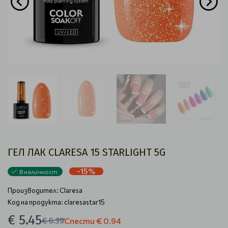
ГЕЛ ЛАК CLARESA 15 STARLIGHT 5G
-15%
В наличност
Производител:
Claresa
Код на продукта: claresastar15
€ 5.45
€ 6.39
Спести
€ 0.94