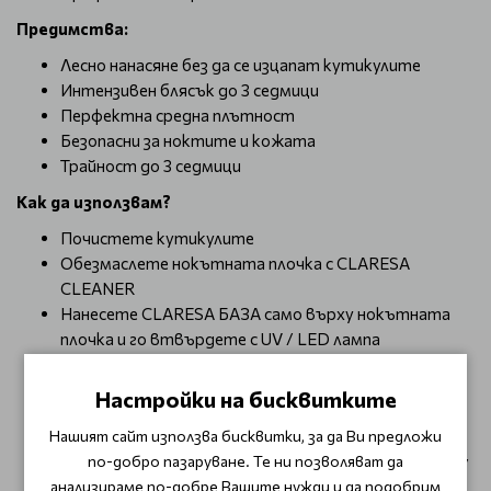
Предимства:
Лесно нанасяне без да се изцапат кутикулите
Интензивен блясък до 3 седмици
Перфектна средна плътност
Безопасни за ноктите и кожата
Трайност до 3 седмици
Как да използвам?
Почистете кутикулите
Обезмаслете нокътната плочка с CLARESA
CLEANER
Нанесете CLARESA БАЗА само върху нокътната
плочка и го втвърдете с UV / LED лампа
Нанесете тънък слой CLARESA ГЕЛ ЛАК и го
втвърдете с UV / LED лампа
Настройки на бисквитките
За да постигнете задоволителен ефект, можете
Нашият сайт използва бисквитки, за да Ви предложи
да повторите предното действие
по-добро пазаруване. Те ни позволяват да
Нанесете CLARESA ТОП ЛАК и го втвърдете с UV /
анализираме по-добре Вашите нужди и да подобрим
LED лампа