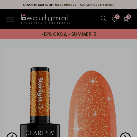
ОНЛАЙН МАГАЗИН:
0882 009872
САЛОН:
0886 616467
0
0
-15% С КОД - SUMMER15