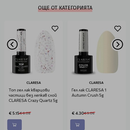
ОЩЕ ОТ КАТЕГОРИЯТА
CLARESA
CLARESA
Топ гел лак кварцови
Гел лак CLARESA 1
частици без лепкав слой
Autumn Crush 5g
CLARESA Crazy Quartz 5g
€ 5.15
€ 4.30
€ 6.08
€ 5.06