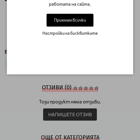
работата на сайта.
UV LED лампа 6 W - 2 x 45 сек.
UV LED 9 W лампа - 2 x 45 сек.
Приемам всички
лампа UV LED 48 W - 30 сек.
лампа UV LED 60 W - 15 сек.
Настройки на бисквитките
UV 36 W лампа - 120 сек.
Виж продукти от категория:
Маникюр
Гел лак
Гел лак CLARESA
ОТЗИВИ (0)
Този продукт няма отзиви.
НАПИШЕТЕ ОТЗИВ
ОЩЕ ОТ КАТЕГОРИЯТА