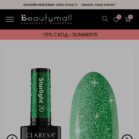
ОНЛАЙН МАГАЗИН:
0882 009872
САЛОН:
0886 616467
0
0
-15% С КОД - SUMMER15