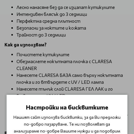
Лесно нанасяне без да се изцапат кутикулите
Интензивен блясък до 3 седмици
Перфектна средна плътност
Безопасни за ноктите и кожата
Трайност до 3 седмици
Как да използвам?
Почистете кутикулите
Обезмаслете нокътната плочка с CLARESA
CLEANER
Нанесете CLARESA БАЗА само върху нокътната
плочка и го втвърдете с UV / LED лампа
Нанесете тънък слой CLARESA ГЕЛ ЛАК и го
втвърдете с UV / LED лампа
За да постигнете задоволителен ефект, можете
Настройки на бисквитките
да повторите предното действие
Нанесете CLARESA ТОП ЛАК и го втвърдете с UV /
Нашият сайт използва бисквитки, за да Ви предложи
LED лампа
по-добро пазаруване. Те ни позволяват да
анализираме по-добре Вашите нужди и да подобрим
Време за изпичане: