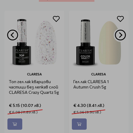
CLARESA
CLARESA
Топ гел лак кварцови
Гел лак CLARESA 1
частици без лепкав слой
Autumn Crush 5g
CLARESA Crazy Quartz 5g
€ 5.15 (10.07 лв.)
€ 4.30 (8.41 лв.)
€ 6.08 (11.89 лв.)
€ 5.06 (9.90 лв.)