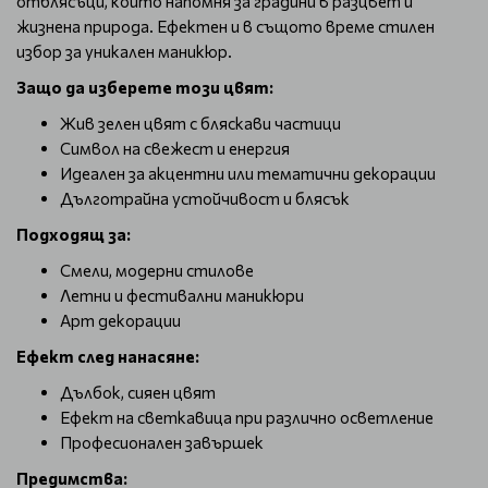
отблясъци, който напомня за градини в разцвет и
жизнена природа. Ефектен и в същото време стилен
избор за уникален маникюр.
Защо да изберете този цвят:
Жив зелен цвят с бляскави частици
Символ на свежест и енергия
Идеален за акцентни или тематични декорации
Дълготрайна устойчивост и блясък
Подходящ за:
Смели, модерни стилове
Летни и фестивални маникюри
Арт декорации
Ефект след нанасяне:
Дълбок, сияен цвят
Ефект на светкавица при различно осветление
Професионален завършек
Предимства: