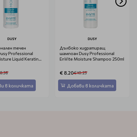
DUSY
DUSY
нален течен
Дълбоко хидратиращ
usy Professional
шампоан Dusy Professional
sture Liquid Keratin
EnVite Moisture Shampoo 250ml
€ 8.20
18.36
€ 10.23
и в количката
Добави в количката