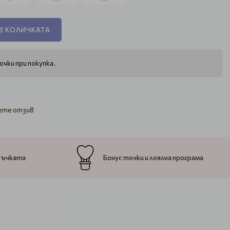
В КОЛИЧКАТА
очки при покупка.
ете отзив
ръчката
Бонус точки и лоялна програма