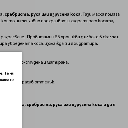
, сребриста, руса или изрусена коса.
Тази маска помага
, които интензивно подхранват и хидратират косата,
 разресване. Провитамин B5 прониква дълбоко в скалпа и
а увредената коса, изглажда я и я хидратира.
я оставя по-студена и матирана.
сване.
. Те ни
тата на
пази нейния красив оттенък.
ята сива, сребриста, руса или изрусена коса и да я