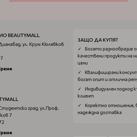
ИО BEAUTYMALL
ЗАЩО ДА КУПЯ?
 Дианабад, ул. Крум Кюлявков
Богатo разнообразие 
качествени продукти на н
67
цени
време
Квалифицирани консул
богат опит и отлична ре
Индивидуален подход к
клиент
TYMALL
Коректно отношение, 
 Студентски град, ул.Проф.
надеждна доставка
ков 7
72
време