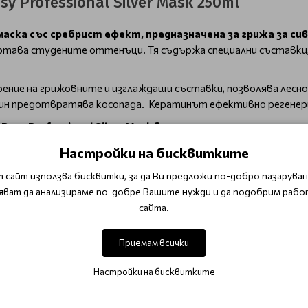
 Professional Silver Mask 250ml
маска със сребрист ефект, предназначена за грижа за сива
ертава студените оттенъци. Тя съдържа специални съставки
ние на грижовните и изглаждащи съставки, позволява лесно
чин предотвратява косопада. Кератинът ефективно регенерир
sy Professional Silver Mask ?
яване на жълтия оттенък на сивата и сребриста коса, като 
Настройки на бисквитките
нва и хидратира косата, като я прави мека и лесна за разре
 сайт използва бисквитки, за да Ви предложи по-добро пазаруване
ва на косата сребрист мек блясък и студен оттенък.
яват да анализираме по-добре Вашите нужди и да подобрим рабо
жа за сива, сребриста, руса и изрусена коса и помага да се за
сайта.
шена с кърпа коса.
нете обилно.
Приемам всички
ези, които искат да поддържат студените оттенъци на сво
Настройки на бисквитките