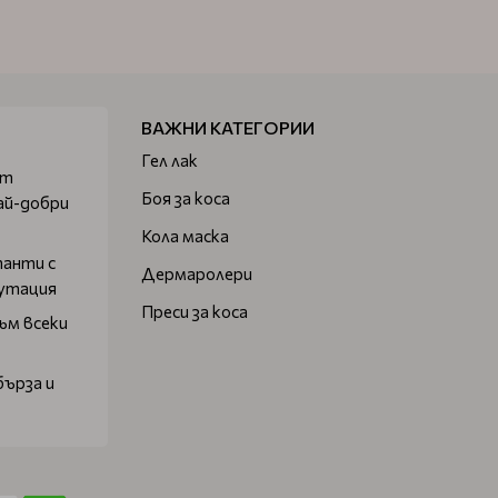
ВАЖНИ КАТЕГОРИИ
Гел лак
от
Боя за коса
ай-добри
Кола маска
танти с
Дермаролери
путация
Преси за коса
ъм всеки
бърза и