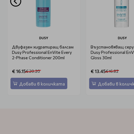
DUSY
DUSY
Двуфазен хидратиращ балсам
Възстановяващ серум
Dusy Professional EnVite Every
Dusy Professional EnV
2-Phase Conditioner 200ml
Gloss 30ml
€ 16.15
€ 13.45
€ 20.20
€ 16.82
Добави в количката
Добави в колич