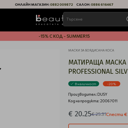
ОНЛАЙН МАГАЗИН:
0882 009872
САЛОН:
0886 616467
-15% С КОД - SUMMER15
МАСКИ ЗА БОЯДИСАНА КОСА
МАТИРАЩА МАСКА 
PROFESSIONAL SIL
В наличност
-20%
Производител:
DUSY
Код на продукта: 20067011
€ 20.25
€ 25.31
Спести
€