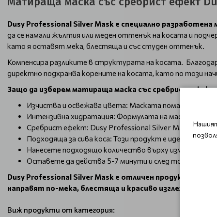
Матираща маска със сребрист ефект Dusy
Dusy Professional Silver Mask е специално разработена 
да се намали жълтия или меден оттенък на косата и подч
като я оставят мека, блестяща и със студен оттенък.
Компенсира разликите в структурата на косата. Благодаре
директно подхранва корените на косата, като по този на
Защо да изберем матираща маска със сребрист ефект Du
Изчиства и освежава цвета: Маската помага за намал
Интензивна хидратация: Формулата на маската подхра
Нашият
Сребрист ефект: Dusy Professional Silver Mask прида
позвол
Подходяща за сива коса: Този продукт е идеален за гри
Нанесете подходящо количество върху измита, подсу
Оставете да действа 5-7 минути и след това изплак
Dusy Professional Silver Mask е отличен продукт за т
направят по-мека, блестяща и красиво изглеждаща !
Виж продукти от категория: