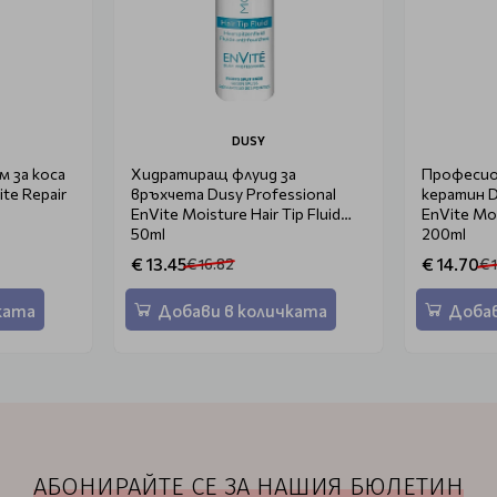
DUSY
 за коса
Хидратиращ флуид за
Професио
ite Repair
връхчета Dusy Professional
кератин D
EnVite Moisture Hair Tip Fluid
EnVite Moi
50ml
200ml
€ 13.45
€ 14.70
€ 16.82
€ 
ката
Добави в количката
Добав
АБОНИРАЙТЕ СЕ ЗА НАШИЯ БЮЛЕТИН