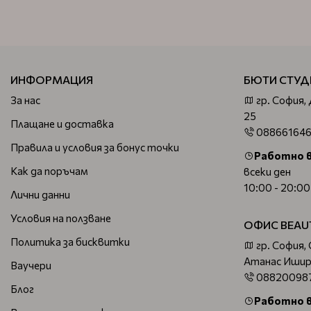
ИНФОРМАЦИЯ
БЮТИ СТУД
За нас
гр. София,
25
Плащане и доставка
08866164
Правила и условия за бонус точки
Работно 
Как да поръчам
всеки ден
10:00 - 20:00
Лични данни
Условия на ползване
ОФИС BEAU
Политика за бисквитки
гр. София,
Атанас Ишир
Ваучери
08820098
Блог
Работно 