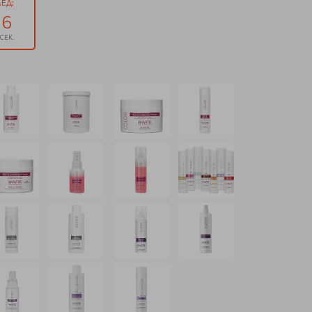
ЕД:
5
СЕК.