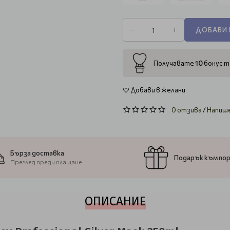
ДОБАВИ 
10
Получавате
бонус т
Добави в желани
0 отзива
/
Напиш
Бърза доставка
Подарък към по
Преглед преди плащане
ОПИСАНИЕ