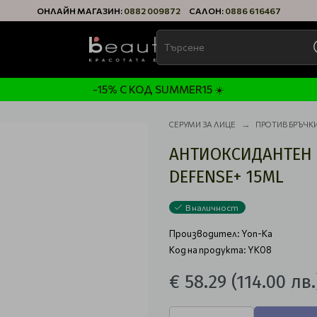
ОНЛАЙН МАГАЗИН:
0882 009872
САЛОН:
0886 616467
-15% С КОД SUMMER15 ☀️
СЕРУМИ ЗА ЛИЦЕ
ПРОТИВ БРЪЧК
АНТИОКСИДАНТЕН 
DEFENSE+ 15ML
В наличност
Производител:
Yon-Ka
Код на продукта: YK08
€ 58.29
(114.00 лв.