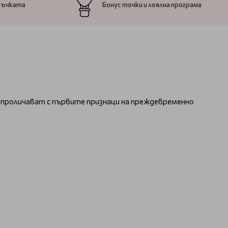
ръчката
Бонус точки и лоялна програма
и проличават с първите признаци на преждевременно