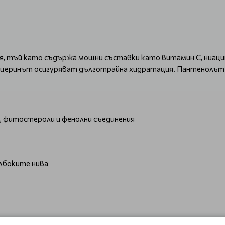
ация, тъй като съдържа мощни съставки като витамин C, ниа
лицеринът осигуряват дълготрайна хидратация. Пантенолът 
н, фитостероли и фенолни съединения
лбоките нива
жата