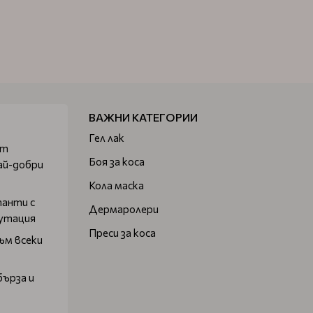
ВАЖНИ КАТЕГОРИИ
Гел лак
от
Боя за коса
ай-добри
Кола маска
танти с
Дермаролери
путация
Преси за коса
ъм всеки
бърза и