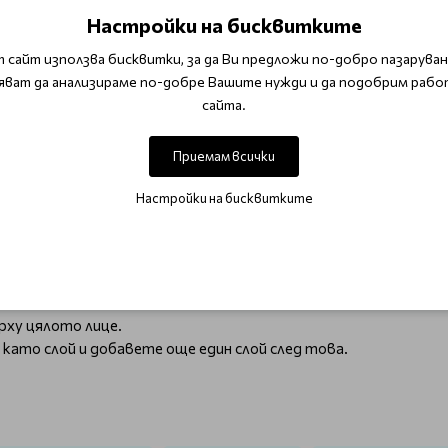
Настройки на бисквитките
лага
HA и антиоксиданти
 сайт използва бисквитки, за да Ви предложи по-добро пазаруване
яват да анализираме по-добре Вашите нужди и да подобрим рабо
адък босилек)
сайта.
Приемам всички
Настройки на бисквитките
жата
?
рху цялото лице.
като слой и добавете още един слой след това.