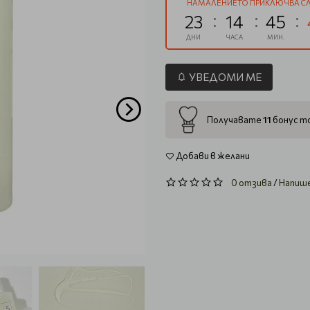
НАМАЛЕНИЕТО ПРИКЛЮЧВА СЛ
23
14
45
ДНИ
ЧАСА
МИН.
УВЕДОМИ МЕ
11
Получавате
бонус то
Добави в желани
0 отзива
/
Напиш