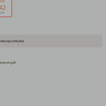
ЕД:
41
СЕК.
чки при покупка.
ете отзив