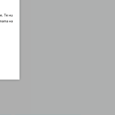
. Те ни
тата на