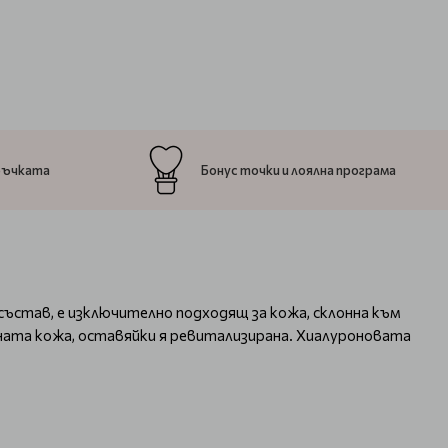
ръчката
Бонус точки и лоялна програма
 състав, е изключително подходящ за кожа, склонна към
ната кожа, оставяйки я ревитализирана. Хиалуроновата