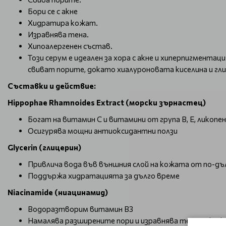
Бори се с акне
Хидратира кожат.
Изравнява тена.
Хипоалергенен състав.
Този серум е идеален за хора с акне и хиперпигмент
свиват порите, докато хиалуроновата киселина и г
Съставки и действие:
Hippophae Rhamnoides Extract (морски зърнастец)
Богат на витамин C и витамини от група B, E, ликопе
Осигурява мощни антиоксидантни ползи
Glycerin (глицерин)
Привлича вода във външния слой на кожата от по-дъ
Поддържа хидратацията за дълго време
Niacinamide (ниацинамид)
Водоразтворим витамин B3
Намалява разширените пори и изравнява тена на ко