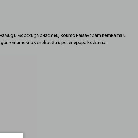
цинамид и морски зърнастец, които намаляват петната и
допълнително успокоява и регенерира кожата.