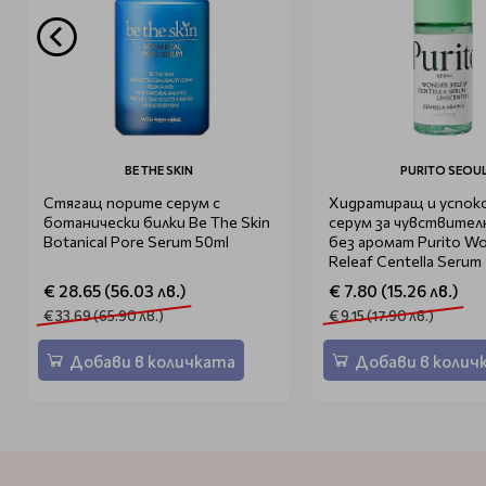
BE THE SKIN
PURITO SEOU
Стягащ порите серум с
Хидратиращ и успок
ботанически билки Be The Skin
серум за чувствител
Botanical Pore Serum 50ml
без аромат Purito W
Releaf Centella Serum
Unscented Mini 15ml
€ 28.65 (56.03 лв.)
€ 7.80 (15.26 лв.)
€ 33.69 (65.90 лв.)
€ 9.15 (17.90 лв.)
Добави в количката
Добави в колич