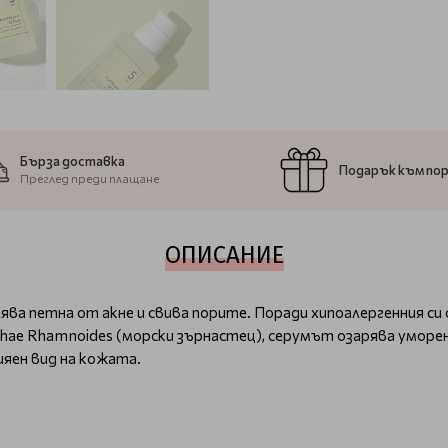
Бърза доставка
Подарък към по
Преглед преди плащане
ОПИСАНИЕ
лява петна от акне и свива порите. Поради хипоалергенния си
hae Rhamnoides (морски зърнастец), серумът озарява уморе
ияен вид на кожата.
?