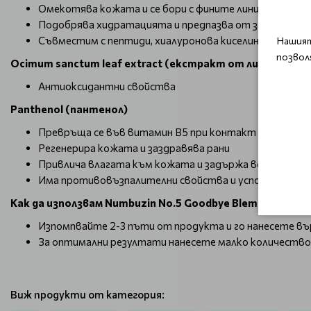
Омекотява кожата и се бори с фините линии и бръчки
Подобрява хидратацията и предпазва от загуба на в
Съвместим с пептиди, хиалуронова киселина, AHA, B
Нашият
позвол
Ocimum sanctum leaf extract (екстракт от листа на сл
Антиоксидантни свойства
Panthenol (пантенол)
Превръща се във витамин B5 при контакт с кожата
Регенерира кожата и заздравява рани
Привлича влагата към кожата и задържа водата
Има противовъзпалителни свойства и успокоява ко
Как да използвам Numbuzin No.5 Goodbye Blemish Serum
Изпомпвайте 2-3 пъти от продукта и го нанесете въ
За оптимални резултати нанесете малко количество 
Виж продукти от категория: