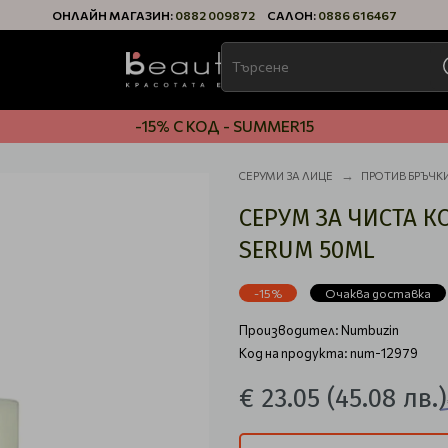
ОНЛАЙН МАГАЗИН:
0882 009872
САЛОН:
0886 616467
-15% С КОД - SUMMER15
СЕРУМИ ЗА ЛИЦЕ
ПРОТИВ БРЪЧК
СЕРУМ ЗА ЧИСТА К
SERUM 50ML
-15%
Очаква доставка
Производител:
Numbuzin
Код на продукта: num-12979
€ 23.05
(45.08 лв.)