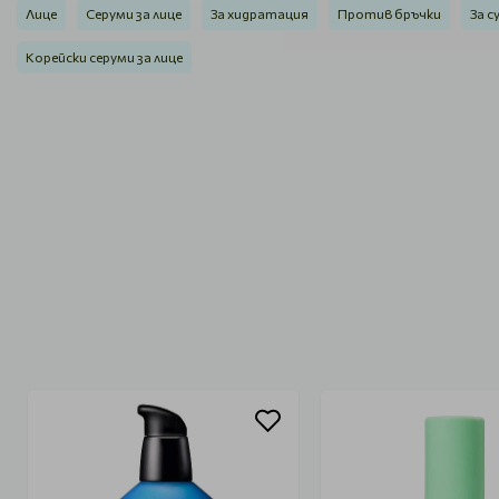
Лице
Серуми за лице
За хидратация
Против бръчки
За с
Корейски серуми за лице