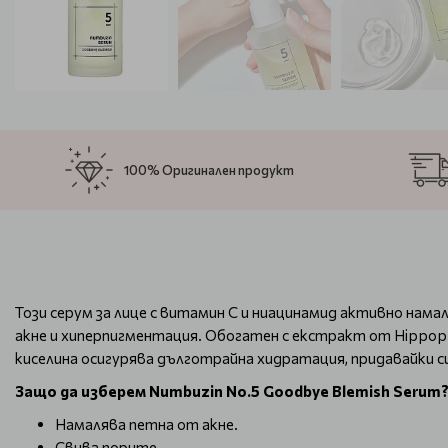
100% Оригинален продукт
Този серум за лице с витамин C и ниацинамид активно нама
акне и хиперпигментация. Обогатен с екстракт от Hippop
киселина осигурява дълготрайна хидратация, придавайки с
Защо да изберем Numbuzin No.5 Goodbye Blemish Serum
Намалява петна от акне.
Свива порите.