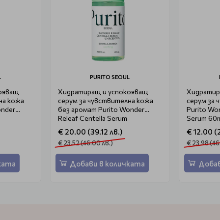
L
PURITO SEOUL
ояващ
Хидратиращ и успокояващ
Хидратир
на кожа
серум за чувствителна кожа
серум за 
onder
без аромат Purito Wonder
Purito Won
Releaf Centella Serum
Serum 60
Unscented 60ml
€ 20.00 (39.12 лв.)
€ 12.00 (
€ 23.52 (46.00 лв.)
€ 23.98 (46
ката
Добави в количката
Добав