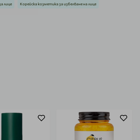
а лице
Корейска козметика за избелване на лице