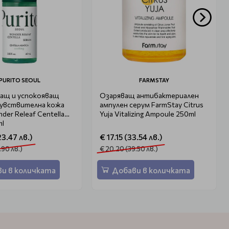
PURITO SEOUL
FARMSTAY
ащ и успокояващ
Озаряващ антибактериален
чувствителна кожа
ампулен серум FarmStay Citrus
der Releaf Centella
Yuja Vitalizing Ampoule 250ml
ml
23.47 лв.)
€ 17.15 (33.54 лв.)
.90 лв.)
€ 20.20 (39.50 лв.)
и в количката
Добави в количката