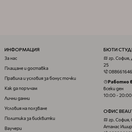
ИНФОРМАЦИЯ
БЮТИ СТУД
За нас
гр. София,
25
Плащане и доставка
08866164
Правила и условия за бонус точки
Работно 
Как да поръчам
всеки ден
10:00 - 20:00
Лични данни
Условия на ползване
ОФИС BEAU
Политика за бисквитки
гр. София,
Атанас Ишир
Ваучери