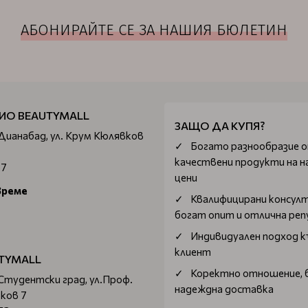
АБОНИРАЙТЕ СЕ ЗА НАШИЯ БЮЛЕТИН
ИО BEAUTYMALL
ЗАЩО ДА КУПЯ?
 Дианабад, ул. Крум Кюлявков
Богатo разнообразие 
качествени продукти на н
67
цени
време
Квалифицирани консул
богат опит и отлична ре
Индивидуален подход к
клиент
TYMALL
Коректно отношение, 
 Студентски град, ул.Проф.
надеждна доставка
ков 7