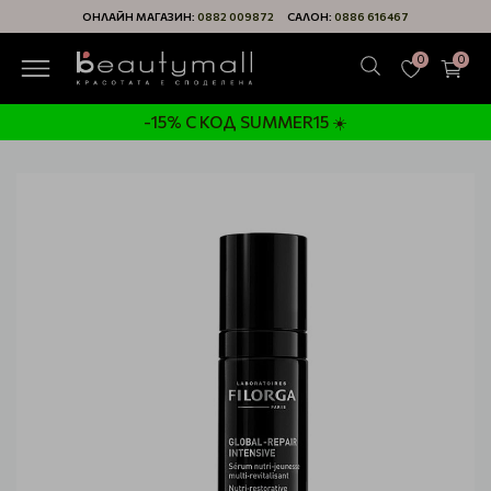
ОНЛАЙН МАГАЗИН:
0882 009872
САЛОН:
0886 616467
0
0
-15% С КОД SUMMER15 ☀️