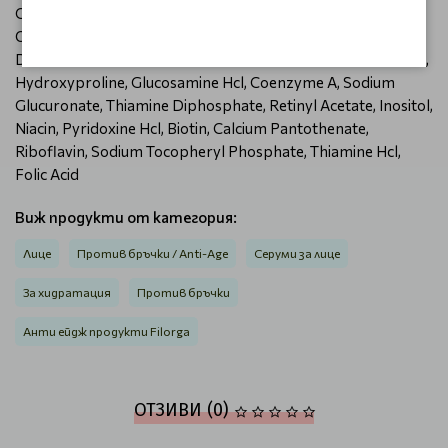
Cyanocobalamin, Glutathione, Asparagine, Aspartic Acid,
Ornithine Hcl, Glutamic Acid, Nicotinamide Adenine
Dinucleotide, Proline, Ci 17200 (Red 33), Methionine, Taurine,
Hydroxyproline, Glucosamine Hcl, Coenzyme A, Sodium
Glucuronate, Thiamine Diphosphate, Retinyl Acetate, Inositol,
Niacin, Pyridoxine Hcl, Biotin, Calcium Pantothenate,
Riboflavin, Sodium Tocopheryl Phosphate, Thiamine Hcl,
Folic Acid
Виж продукти от категория:
Лице
Против бръчки / Anti-Age
Серуми за лице
За хидратация
Против бръчки
Анти ейдж продукти Filorga
ОТЗИВИ (0)