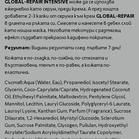
GLOBAL-REPAIR INTENSIVE
може да се използва
ежедневно като серум, преди крема. А през нощта
добавете 2-3 капки от серума към крем
GLOBAL-REPAIR
в дланта на ръката си. Смесете и нанесете в дебел слой
като нощна маска. Неговите текстури с разтягащ
ефект създават прекрасно кадифено покритие.
Резултат:
Видими резултати след първите 7 дни!
Кожата е по-гладка, по-сияйна, по-стегната и
възстановена, тенът е по-равен, а кожата по-
еластична.
Състав:Aqua (Water, Eau), Propanediol, Isocetyl Stearate,
Glycerin, Coco-Caprylate/Caprate, Hydrogenated Coconut
Oil, Ethylhexyl Palmitate, Maltodextrin, Pentylene Glycol,
Mannitol, Lecithin, Lauryl Glucoside, Polyglyceryl-6 Laurate,
Lauroyl Lysine, Xanthan Gum, Parfum (Fragrance), Sucrose
Dilaurate, 1,2-Hexanediol, Myristyl Glucoside, Sclerotium
Gum, Sucrose Palmitate, Glycogen, Pullulan, Hydroxyethyl
Acrylate/Sodium Acryloyldimethyl Taurate Copolymer,