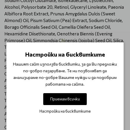
Sodium Cocoyl Glutamate, Isohexadecane, Lysolecithin,
Alcohol, Polysorbate 20, Retinol, Glyceryl Linoleate, Paeonia
Albiflora Root Extract, Prunus Amygdalus Dulcis (Sweet
Almond) Oil, Pisum Sativum (Pea) Extract, Sodium Chloride,
Borago Officinalis Seed Oil, Camellia Oleifera Seed Oil,
Hexamidine Diisethionate, Oenothera Biennis (Evening
Primrose) Oil, Simmondsia
Chi
nensis (Jojoba) Seed Oil, Silica,
Trihydroxystearin, Niacinamide, 3-O-Ethyl Ascorbic Acid,
Настройки на бисквитките
Lactobacillus Ferment, Potassium Azeloyl Diglycinate,
Polysorbate 60, Ceramide Np, Potassium Phosphate,
Нашият сайт използва бисквитки, за да Ви предложи
Sodium Hyaluronate, Caprylyl Glycol, Sorbitan Isostearate,
по-добро пазаруване. Те ни позволяват да
Glucose, Phenoxyethanol, Bisabolol, Bht, Tocopherol, Citric
анализираме по-добре Вашите нужди и да подобрим
Acid, Potassium Chloride, Beta-Sitosterol, Phytic Acid,
работата на сайта.
Squalene, Potassium Sorbate, Calcium Chloride, Bha, Acetyl
Tetrapeptide-11, Magnesium Sulfate, Glutamine, Acetyl
Приемам всички
Tetrapeptide-9, Sodium Phosphate, Ci 15510 (Orange 4),
Ascorbic Acid, Sodium Acetate, Lysine Hcl, Arginine Hcl,
Настройки на бисквитките
Ascorbyl Palmitate, Alanine, Histidine Hcl, Valine, Leucine,
Threonine, Isoleucine, Tryptophan, Phenylalanine, Tyrosine,
Glycine, Polysorbate 80, Glucomannan, Serine, Cystine,