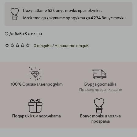
53
Получавате
бонус точки при покупка.
4274
Можете да закупите продукта за
бонус точки.
Добави в желани
0 отзива
/
Напишете отзив
100% Оригинален продукт
Бърза доставка
Преглед преди плащане
Подарък към поръчката
Бонус точки и лоялна
програма