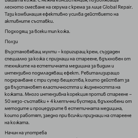
лесното смесване на серума с крема за лице Global Repair.
Тази комбинация ефективно усилва действието на
активните съставки.
Подходящ за всеки тип кожа.
Ползи
Възстановяващ мулти – коригиращ крем, създаден
специално за кожа с признаци на стареене, вдъхновен от
техниките на естетичната медицина за видим и
интензивно подмладяващ ефект. Ревитализиращо
подхранване с три супер вещества, които действат за
да възстановят еластичността и жизнеността на
кожата. Много интензивна корекция против стареене –
50 мезо-съставки + 4 клетъчни бустера, вдъхновени от
методите и процедурите в естетичната медицина,
които работят, заедно при всички признаци на стареене
на кожата.
Начин на употреба