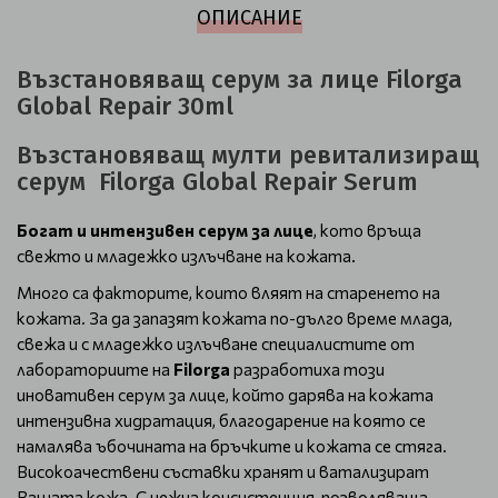
ОПИСАНИЕ
Възстановяващ серум за лице Filorga
Global Repair 30ml
Възстановяващ мулти ревитализиращ
серум Filorga Global Repair Serum
Богат и интензивен серум за лице
, кото връща
свежто и младежко излъчване на кожата.
Много са факторите, които вляят на старенето на
кожата. За да запазят кожата по-дълго време млада,
свежа и с младежко излъчване специалистите от
лабораториите на
Filorga
разработиха този
иновативен серум за лице, който дарява на кожата
интензивна хидратация, благодарение на която се
намалява ъбочината на бръчките и кожата се стяга.
Високоачествени съставки хранят и ватализират
Вашата кожа. С нежна консистенция, позволяваща