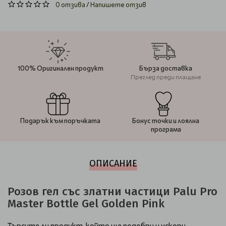
0 отзива
/
Напишете отзив
100% Оригинален продукт
Бърза доставка
Преглед преди плащане
Подарък към поръчката
Бонус точки и лоялна
програма
ОПИСАНИЕ
Розов гел със златни частици Palu Pro
Master Bottle Gel Golden Pink
Търсите ли продукт, който ще подобри и ускори