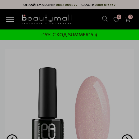
ОНЛАЙН МАГАЗИН:
0882 009872
САЛОН:
0886 616467
0
0
-15% С КОД SUMMER15 ☀️