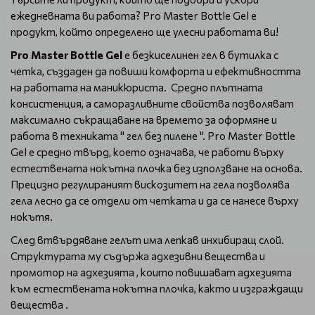
ежедневната ви работа? Pro Master Bottle Gel е
продукт, който определено ще улесни работата ви!
Pro Master Bottle Gel
е безкиселинен гел в бутилка с
четка, създаден да повиши комфорта и ефективността
на работата на маникюриста. Средно плътната
консистенция, а саморазливните свойства позволяват
максимално съкращаване на времето за оформяне и
работа в техниката " гел без пилене ". Pro Master Bottle
Gel е средно твърд, което означава, че работи върху
естествената нокътна плочка без използване на основа.
Прецизно регулираният вискозитет на гела позволява
гела лесно да се отдели от четката и да се нанесе върху
нокътя.
След втвърдяване гелът има лепкав инхибиращ слой.
Структурата му съдържа адхезивни вещества и
промотор на адхезията , които повишават адхезията
към естествената нокътна плочка, както и изграждащи
вещества .