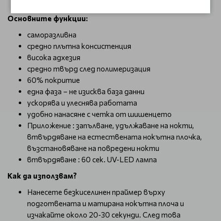
златни частици, осигурява 60% покритие
Основните функции:
саморазливна
средно плътна консистенция
висока адхезия
средно твърд след полимеризация
60% покритие
една фаза – не изисква база данни
ускорява и улеснява работата
удобно нанасяне с четка от шишенцето
Приложение : запълване, удължаване на нокти,
втвърдяване на естествената нокътна плочка,
възстановяване на повредени нокти
втвърдяване : 60 сек. UV-LED лампа
Как да използвам?
Нанесете безкиселинен праймер върху
подготвената и матирана нокътна плоча и
изчакайте около 20-30 секунди. След това