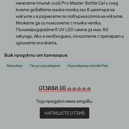
нанесете тънък слой Pro Master Bottle Gel и след
което добавете малка топка гел в центъра на
нокътя и я разнесете по повърхността на нокътя.
Можете да си помогнете с тънка четка.
Полимеризирайте в UV LED лампа за мин. 60
секунди. Ако е необходимо, почистете с препарат и
изпилете плочката.
Виж продукти от категория:
Маникюр
Гел за изграждане
Изграждащи гелове Palu
ОТЗИВИ (0)
Този продукт няма отзиви.
НАПИШЕТЕ ОТЗИВ