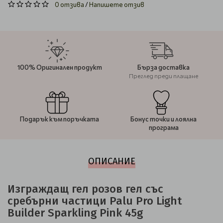
0 отзива
/
Напишете отзив
100% Оригинален продукт
Бърза доставка
Преглед преди плащане
Подарък към поръчката
Бонус точки и лоялна
програма
ОПИСАНИЕ
Изграждащ гел розов гел със
сребърни частици Palu Pro Light
Builder Sparkling Pink 45g