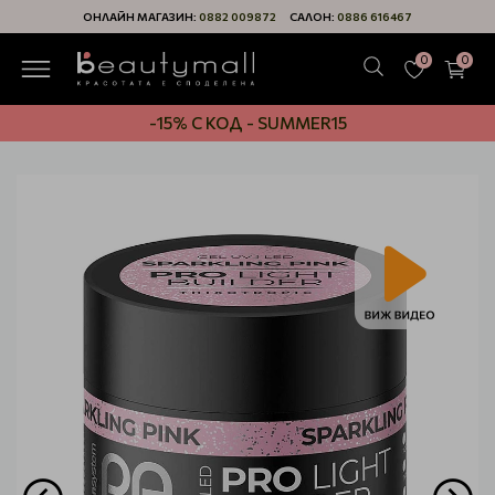
ОНЛАЙН МАГАЗИН:
0882 009872
САЛОН:
0886 616467
0
0
-15% С КОД - SUMMER15