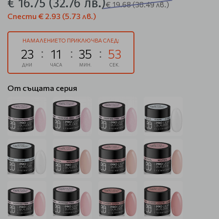
€ 16.75
(32.76 лв.)
€ 19.68
(38.49 лв.)
Спести
€ 2.93
(5.73 лв.)
НАМАЛЕНИЕТО ПРИКЛЮЧВА СЛЕД:
23
11
35
53
ДНИ
ЧАСА
МИН.
СЕК.
От същата серия