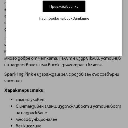
адхезивни вещества, които повишават адхезията към
Приемам всички
естествената нокътна плочка, изграждащи и
гланциращи вещества. За да постигнете оптимален
Настройки на бисквитките
ефект на адхезия с тънки, проблемни плочки, струва си
да използвате лак от всяка основа на Palu.
Прецизно регулираният вискозитет на гела гарантира,
че консистенцията е средно плътна и бързо се разнася
върху нокътя. Гелът с този вискозитет се отделя
много добре от четката. Гелът е издръжлив, устойчив
на надраскване и има висок, дълготраен блясък.
Sparkling Pink е изграждащ гел с розов гел със сребърни
частици
Характеристики
:
саморазливен
С интензивен гланц, издръжливост и устойчивост
на надраскване
многофункционален
без киселина