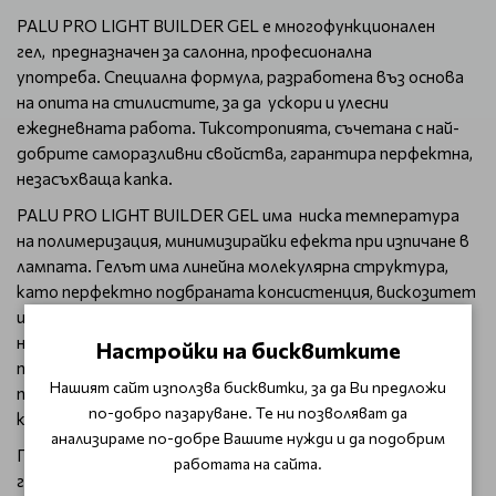
PALU PRO LIGHT BUILDER GEL е многофункционален
гел, предназначен за салонна, професионална
употреба. Специална формула, разработена въз основа
на опита на стилистите, за да ускори и улесни
ежедневната работа. Тиксотропията, съчетана с най-
добрите саморазливни свойства, гарантира перфектна,
незасъхваща капка.
PALU PRO LIGHT BUILDER GEL има ниска температура
на полимеризация, минимизирайки ефекта при изпичане в
лампата. Гелът има линейна молекулярна структура,
като перфектно подбраната консистенция, вискозитет
и плътност на гела оказват влияние върху качеството
на работа. Модерната формула е създадена, за да
Настройки на бисквитките
позволи използването на техниката "гел без
Нашият сайт използва бисквитки, за да Ви предложи
пилене". Особено се препоръчва за бързи добавки и
по-добро пазаруване. Те ни позволяват да
корекции.
анализираме по-добре Вашите нужди и да подобрим
Гел, притежаващ свойствата на основа, изграждащ и
работата на сайта.
гланциращ продукт. В структурата си съдържа