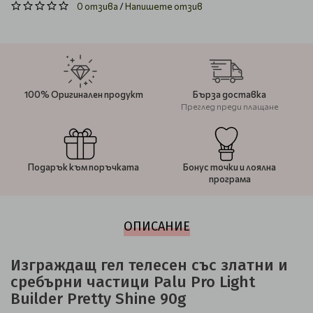
0 отзива
/
Напишете отзив
100% Оригинален продукт
Бърза доставка
Преглед преди плащане
Подарък към поръчката
Бонус точки и лоялна
програма
ОПИСАНИЕ
Изграждащ гел телесен със златни и
сребърни частици Palu Pro Light
Builder Pretty Shine 90g