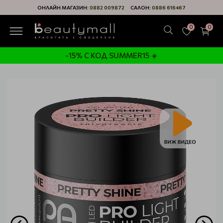
ОНЛАЙН МАГАЗИН:
0882 009872
САЛОН:
0886 616467
0
0
-15% С КОД SUMMER15 ☀️