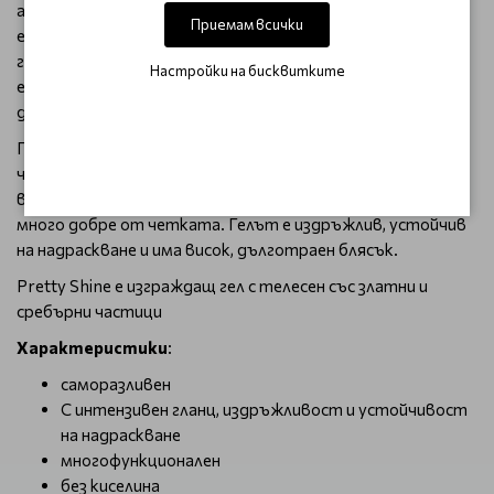
адхезивни вещества, които повишават адхезията към
Приемам всички
естествената нокътна плочка, изграждащи и
гланциращи вещества. За да постигнете оптимален
Настройки на бисквитките
ефект на адхезия с тънки, проблемни плочки, струва си
да използвате лак от всяка основа на Palu.
Прецизно регулираният вискозитет на гела гарантира,
че консистенцията е средно плътна и бързо се разнася
върху нокътя. Гелът с този вискозитет се отделя
много добре от четката. Гелът е издръжлив, устойчив
на надраскване и има висок, дълготраен блясък.
Pretty Shine е изграждащ гел с телесен със златни и
сребърни частици
Характеристики
:
саморазливен
С интензивен гланц, издръжливост и устойчивост
на надраскване
многофункционален
без киселина