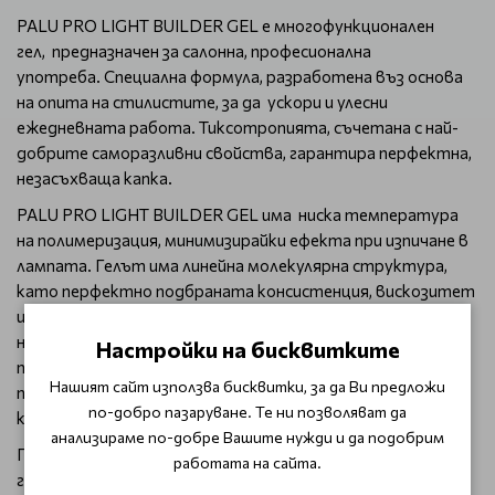
PALU PRO LIGHT BUILDER GEL е многофункционален
гел, предназначен за салонна, професионална
употреба. Специална формула, разработена въз основа
на опита на стилистите, за да ускори и улесни
ежедневната работа. Тиксотропията, съчетана с най-
добрите саморазливни свойства, гарантира перфектна,
незасъхваща капка.
PALU PRO LIGHT BUILDER GEL има ниска температура
на полимеризация, минимизирайки ефекта при изпичане в
лампата. Гелът има линейна молекулярна структура,
като перфектно подбраната консистенция, вискозитет
и плътност на гела оказват влияние върху качеството
на работа. Модерната формула е създадена, за да
Настройки на бисквитките
позволи използването на техниката "гел без
Нашият сайт използва бисквитки, за да Ви предложи
пилене". Особено се препоръчва за бързи добавки и
по-добро пазаруване. Те ни позволяват да
корекции.
анализираме по-добре Вашите нужди и да подобрим
Гел, притежаващ свойствата на основа, изграждащ и
работата на сайта.
гланциращ продукт. В структурата си съдържа