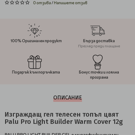
0 отзива
/
Напишете отзив
100% Оригинален продукт
Бърза доставка
Преглед преди плащане
Подарък към поръчката
Бонус точки и лоялна
програма
ОПИСАНИЕ
Изграждащ гел телесен топъл цвят
Palu Pro Light Builder Warm Cover 12g
PALU PRO LIGHT BUILDER GEL е многофункционален