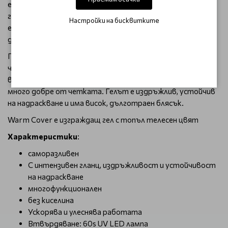
естествената нокътна плочка, изграждащи и
гланциращи вещества. За да постигнете оптимален
Настройки на бисквитките
ефект на адхезия с тънки, проблемни плочки, струва си
да използвате лак от всяка основа на Palu.
Прецизно регулираният вискозитет на гела гарантира,
че консистенцията е средно плътна и бързо се разнася
върху нокътя. Гелът с този вискозитет се отделя
много добре от четката. Гелът е издръжлив, устойчив
на надраскване и има висок, дълготраен блясък.
Warm Cover е изграждащ гел с топъл телесен цвят
Характеристики
:
саморазливен
С интензивен гланц, издръжливост и устойчивост
на надраскване
многофункционален
без киселина
Ускорява и улеснява работата
Втвърдяване: 60s UV LED лампа