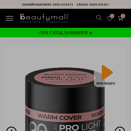
ОНЛАЙН МАГАЗИН:
0882 009872
САЛОН:
0886 616467
0
0
-15% С КОД SUMMER15 ☀️