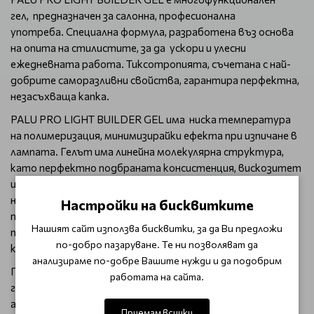
гел, предназначен за салонна, професионална
употреба. Специална формула, разработена въз основа
на опита на стилистите, за да ускори и улесни
ежедневната работа. Тиксотропията, съчетана с най-
добрите саморазливни свойства, гарантира перфектна,
незасъхваща капка.
PALU PRO LIGHT BUILDER GEL има ниска температура
на полимеризация, минимизирайки ефекта при изпичане в
лампата. Гелът има линейна молекулярна структура,
като перфектно подбраната консистенция, вискозитет
и плътност на гела оказват влияние върху качеството
на работа. Модерната формула е създадена, за да
Настройки на бисквитките
позволи използването на техниката "гел без
Нашият сайт използва бисквитки, за да Ви предложи
пилене". Особено се препоръчва за бързи добавки и
по-добро пазаруване. Те ни позволяват да
корекции.
анализираме по-добре Вашите нужди и да подобрим
Гел, притежаващ свойствата на основа, изграждащ и
работата на сайта.
гланциращ продукт. В структурата си съдържа
адхезивни вещества, които повишават адхезията към
Приемам всички