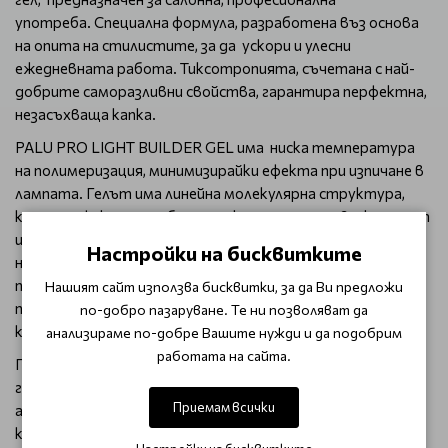
употреба. Специална формула, разработена въз основа
на опита на стилистите, за да ускори и улесни
ежедневната работа. Тиксотропията, съчетана с най-
добрите саморазливни свойства, гарантира перфектна,
незасъхваща капка.
PALU PRO LIGHT BUILDER GEL има ниска температура
на полимеризация, минимизирайки ефекта при изпичане в
лампата. Гелът има линейна молекулярна структура,
като перфектно подбраната консистенция, вискозитет
и плътност на гела оказват влияние върху качеството
Настройки на бисквитките
на работа. Модерната формула е създадена, за да
позволи използването на техниката "гел без
Нашият сайт използва бисквитки, за да Ви предложи
пилене". Особено се препоръчва за бързи добавки и
по-добро пазаруване. Те ни позволяват да
корекции.
анализираме по-добре Вашите нужди и да подобрим
работата на сайта.
Гел, притежаващ свойствата на основа, изграждащ и
гланциращ продукт. В структурата си съдържа
Приемам всички
адхезивни вещества, които повишават свързването
към естествената нокътна плочка, изграждащи и