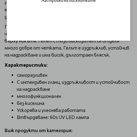
Настройки на бисквитките
гланциращи вещества. За да постигнете оптимален
ефект на адхезия с тънки, проблемни плочки, струва си
да използвате лак от всяка основа на Palu.
Прецизно регулираният вискозитет на гела гарантира,
че консистенцията е средно плътна и бързо се разнася
върху нокътя. Гелът с този вискозитет се отделя
много добре от четката. Гелът е издръжлив, устойчив
на надраскване и има висок, дълготраен блясък.
Характеристики
:
саморазливен
С интензивен гланц, издръжливост и устойчивост
на надраскване
многофункционален
без киселина
Ускорява и улеснява работата
Втвърдяване: 60s UV LED лампа
Виж продукти от категория: