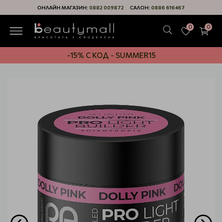
ОНЛАЙН МАГАЗИН:
0882 009872
САЛОН:
0886 616467
0
0
-15% С КОД - SUMMER15