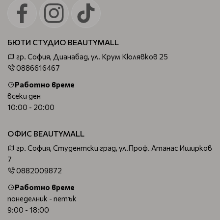
БЮТИ СТУДИО BEAUTYMALL
гр. София, Дианабад, ул. Крум Кюлявков 25
0886616467
Работно време
всеки ден
10:00 - 20:00
ОФИС BEAUTYMALL
гр. София, Студентски град, ул.Проф. Атанас Иширков
7
0882009872
Работно време
понеделник - петък
9:00 - 18:00