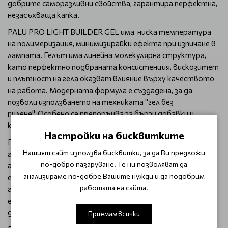
добрите саморазливни свойства, гарантира перфектна,
незасъхваща капка.
PALU PRO LIGHT BUILDER GEL има ниска температура
на полимеризация, минимизирайки ефекта при изпичане в
лампата. Гелът има линейна молекулярна структура,
като перфектно подбраната консистенция, вискозитет
и плътност на гела оказват влияние върху качеството
на работа. Модерната формула е създадена, за да
позволи използването на техниката "гел без
пилене". Особено се препоръчва за бързи добавки и
корекции.
Настройки на бисквитките
Гел, притежаващ свойствата на основа, изграждащ и
Нашият сайт използва бисквитки, за да Ви предложи
гланциращ продукт. В структурата си съдържа
по-добро пазаруване. Те ни позволяват да
адхезивни вещества, които повишават адхезията към
анализираме по-добре Вашите нужди и да подобрим
естествената нокътна плочка, изграждащи и
работата на сайта.
гланциращи вещества. За да постигнете оптимален
ефект на адхезия с тънки, проблемни плочки, струва си
да използвате лак от всяка основа на Palu.
Приемам всички