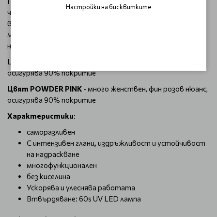
Прецизно регулираният вискозитет на гела гарантира,
Настройки на бисквитките
че консистенцията е средно плътна и бързо се разнася
върху нокътя. Гелът с този вискозитет се отделя
много добре от четката. Гелът е издръжлив, устойчив
на надраскване и има висок, дълготраен блясък.
Цвят Powder Pink - много женствен, фин розов нюанс,
осигурява 90% покритие
Цвят POWDER PINK
- много женствен, фин розов нюанс,
осигурява 90% покритие
Характеристики
:
саморазливен
С интензивен гланц, издръжливост и устойчивост
на надраскване
многофункционален
без киселина
Ускорява и улеснява работата
Втвърдяване: 60s UV LED лампа