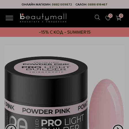
ОНЛАЙН МАГАЗИН:
0882 009872
САЛОН:
0886 616467
0
0
-15% С КОД - SUMMER15